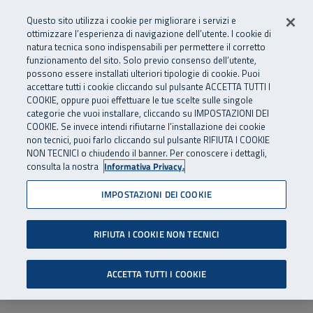
Numero Verde
800 810 810
.
Vai al menu principale
Vai al contenuto principale
Vai al Footer
Questo sito utilizza i cookie per migliorare i servizi e
Da cellulare e dall’estero
06 45539607
ottimizzare l’esperienza di navigazione dell’utente. I cookie di
natura tecnica sono indispensabili per permettere il corretto
funzionamento del sito. Solo previo consenso dell’utente,
Apri cerca
Apr
SuperAbile - il Contact Center Inail per il mondo della disabilità
possono essere installati ulteriori tipologie di cookie. Puoi
Navigazione principale
accettare tutti i cookie cliccando sul pulsante ACCETTA TUTTI I
COOKIE, oppure puoi effettuare le tue scelte sulle singole
categorie che vuoi installare, cliccando su IMPOSTAZIONI DEI
COOKIE. Se invece intendi rifiutarne l’installazione dei cookie
non tecnici, puoi farlo cliccando sul pulsante RIFIUTA I COOKIE
NON TECNICI o chiudendo il banner. Per conoscere i dettagli,
consulta la nostra
Informativa Privacy.
IMPOSTAZIONI DEI COOKIE
RIFIUTA I COOKIE NON TECNICI
ACCETTA TUTTI I COOKIE