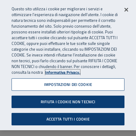
Numero Verde
800 810 810
.
Vai al menu principale
Vai al contenuto principale
Vai al Footer
Questo sito utilizza i cookie per migliorare i servizi e
Da cellulare e dall’estero
06 45539607
ottimizzare l’esperienza di navigazione dell’utente. I cookie di
natura tecnica sono indispensabili per permettere il corretto
funzionamento del sito. Solo previo consenso dell’utente,
Apri cerca
Apr
SuperAbile - il Contact Center Inail per il mondo della disabilità
possono essere installati ulteriori tipologie di cookie. Puoi
Navigazione principale
accettare tutti i cookie cliccando sul pulsante ACCETTA TUTTI I
COOKIE, oppure puoi effettuare le tue scelte sulle singole
categorie che vuoi installare, cliccando su IMPOSTAZIONI DEI
COOKIE. Se invece intendi rifiutarne l’installazione dei cookie
non tecnici, puoi farlo cliccando sul pulsante RIFIUTA I COOKIE
NON TECNICI o chiudendo il banner. Per conoscere i dettagli,
consulta la nostra
Informativa Privacy.
IMPOSTAZIONI DEI COOKIE
RIFIUTA I COOKIE NON TECNICI
ACCETTA TUTTI I COOKIE