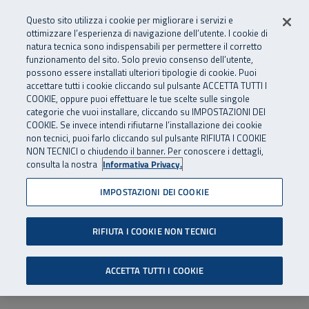
Numero Verde
800 810 810
.
Vai al menu principale
Vai al contenuto principale
Vai al Footer
Questo sito utilizza i cookie per migliorare i servizi e
Da cellulare e dall’estero
06 45539607
ottimizzare l’esperienza di navigazione dell’utente. I cookie di
natura tecnica sono indispensabili per permettere il corretto
funzionamento del sito. Solo previo consenso dell’utente,
Apri cerca
Apr
SuperAbile - il Contact Center Inail per il mondo della disabilità
possono essere installati ulteriori tipologie di cookie. Puoi
Navigazione principale
accettare tutti i cookie cliccando sul pulsante ACCETTA TUTTI I
COOKIE, oppure puoi effettuare le tue scelte sulle singole
categorie che vuoi installare, cliccando su IMPOSTAZIONI DEI
COOKIE. Se invece intendi rifiutarne l’installazione dei cookie
non tecnici, puoi farlo cliccando sul pulsante RIFIUTA I COOKIE
NON TECNICI o chiudendo il banner. Per conoscere i dettagli,
consulta la nostra
Informativa Privacy.
IMPOSTAZIONI DEI COOKIE
RIFIUTA I COOKIE NON TECNICI
ACCETTA TUTTI I COOKIE