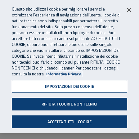
Numero Verde
800 810 810
.
Vai al menu principale
Vai al contenuto principale
Vai al Footer
Questo sito utilizza i cookie per migliorare i servizi e
Da cellulare e dall’estero
06 45539607
ottimizzare l’esperienza di navigazione dell’utente. I cookie di
natura tecnica sono indispensabili per permettere il corretto
funzionamento del sito. Solo previo consenso dell’utente,
Apri cerca
Apr
SuperAbile - il Contact Center Inail per il mondo della disabilità
possono essere installati ulteriori tipologie di cookie. Puoi
Navigazione principale
accettare tutti i cookie cliccando sul pulsante ACCETTA TUTTI I
COOKIE, oppure puoi effettuare le tue scelte sulle singole
categorie che vuoi installare, cliccando su IMPOSTAZIONI DEI
COOKIE. Se invece intendi rifiutarne l’installazione dei cookie
non tecnici, puoi farlo cliccando sul pulsante RIFIUTA I COOKIE
NON TECNICI o chiudendo il banner. Per conoscere i dettagli,
consulta la nostra
Informativa Privacy.
IMPOSTAZIONI DEI COOKIE
RIFIUTA I COOKIE NON TECNICI
ACCETTA TUTTI I COOKIE