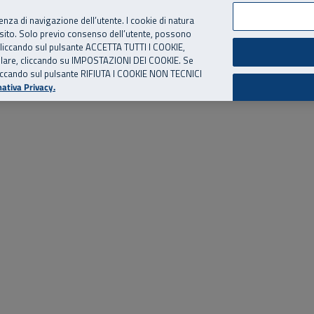
per te, chiamaci.
Numero Verde
800 810 810
.
Da cellulare e dall’estero
06 
ienza di navigazione dell’utente. I cookie di natura
 sito. Solo previo consenso dell’utente, possono
ie cliccando sul pulsante ACCETTA TUTTI I COOKIE,
ed eventi
Risorse utili
Supporto
tallare, cliccando su IMPOSTAZIONI DEI COOKIE. Se
o cliccando sul pulsante RIFIUTA I COOKIE NON TECNICI
ativa Privacy.