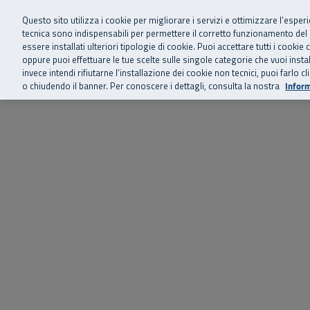
Siamo qui 
Vai al menu principale
Vai al contenuto principale
Vai al Footer
Questo sito utilizza i cookie per migliorare i servizi e ottimizzare l’esper
tecnica sono indispensabili per permettere il corretto funzionamento del
essere installati ulteriori tipologie di cookie. Puoi accettare tutti i cook
Home
Chi siamo
Storie, news 
SuperAbile - il Contact Center Inail per il mondo della disabilità
oppure puoi effettuare le tue scelte sulle singole categorie che vuoi ins
invece intendi rifiutarne l’installazione dei cookie non tecnici, puoi farl
o chiudendo il banner. Per conoscere i dettagli, consulta la nostra
Inform