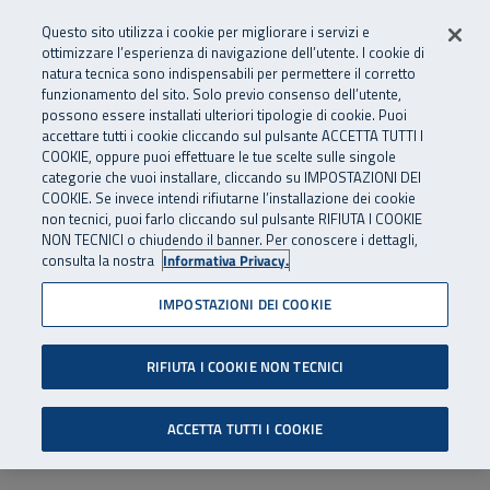
Numero Verde
800 810 810
.
Vai al menu principale
Vai al contenuto principale
Vai al Footer
Questo sito utilizza i cookie per migliorare i servizi e
Da cellulare e dall’estero
06 45539607
ottimizzare l’esperienza di navigazione dell’utente. I cookie di
natura tecnica sono indispensabili per permettere il corretto
funzionamento del sito. Solo previo consenso dell’utente,
Apri cerca
Apr
SuperAbile - il Contact Center Inail per il mondo della disabilità
possono essere installati ulteriori tipologie di cookie. Puoi
Navigazione principale
accettare tutti i cookie cliccando sul pulsante ACCETTA TUTTI I
COOKIE, oppure puoi effettuare le tue scelte sulle singole
categorie che vuoi installare, cliccando su IMPOSTAZIONI DEI
COOKIE. Se invece intendi rifiutarne l’installazione dei cookie
non tecnici, puoi farlo cliccando sul pulsante RIFIUTA I COOKIE
NON TECNICI o chiudendo il banner. Per conoscere i dettagli,
consulta la nostra
Informativa Privacy.
IMPOSTAZIONI DEI COOKIE
RIFIUTA I COOKIE NON TECNICI
ACCETTA TUTTI I COOKIE