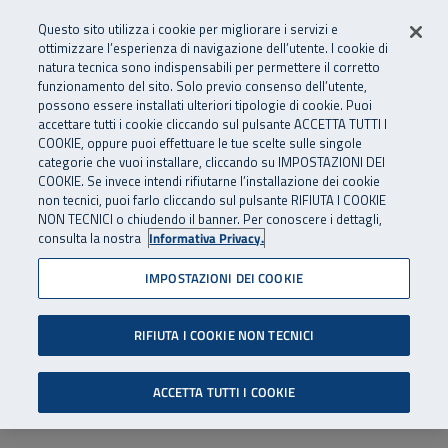
Numero Verde
800 810 810
.
Vai al menu principale
Vai al contenuto principale
Vai al Footer
Questo sito utilizza i cookie per migliorare i servizi e
Da cellulare e dall’estero
06 45539607
ottimizzare l’esperienza di navigazione dell’utente. I cookie di
natura tecnica sono indispensabili per permettere il corretto
funzionamento del sito. Solo previo consenso dell’utente,
Apri cerca
Apr
SuperAbile - il Contact Center Inail per il mondo della disabilità
possono essere installati ulteriori tipologie di cookie. Puoi
Navigazione principale
accettare tutti i cookie cliccando sul pulsante ACCETTA TUTTI I
COOKIE, oppure puoi effettuare le tue scelte sulle singole
categorie che vuoi installare, cliccando su IMPOSTAZIONI DEI
COOKIE. Se invece intendi rifiutarne l’installazione dei cookie
non tecnici, puoi farlo cliccando sul pulsante RIFIUTA I COOKIE
NON TECNICI o chiudendo il banner. Per conoscere i dettagli,
consulta la nostra
Informativa Privacy.
IMPOSTAZIONI DEI COOKIE
RIFIUTA I COOKIE NON TECNICI
ACCETTA TUTTI I COOKIE