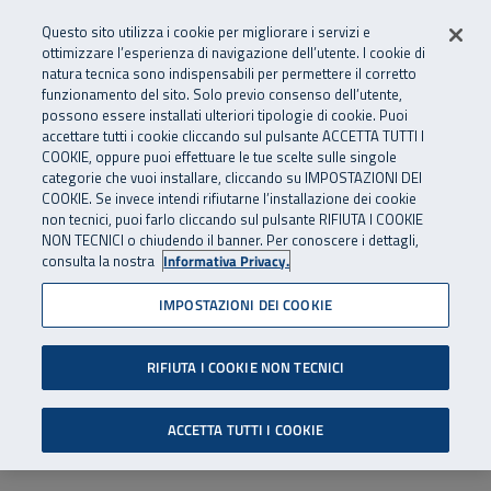
Numero Verde
800 810 810
.
Vai al menu principale
Vai al contenuto principale
Vai al Footer
Questo sito utilizza i cookie per migliorare i servizi e
Da cellulare e dall’estero
06 45539607
ottimizzare l’esperienza di navigazione dell’utente. I cookie di
natura tecnica sono indispensabili per permettere il corretto
funzionamento del sito. Solo previo consenso dell’utente,
Apri cerca
Apr
SuperAbile - il Contact Center Inail per il mondo della disabilità
possono essere installati ulteriori tipologie di cookie. Puoi
Navigazione principale
accettare tutti i cookie cliccando sul pulsante ACCETTA TUTTI I
COOKIE, oppure puoi effettuare le tue scelte sulle singole
categorie che vuoi installare, cliccando su IMPOSTAZIONI DEI
COOKIE. Se invece intendi rifiutarne l’installazione dei cookie
non tecnici, puoi farlo cliccando sul pulsante RIFIUTA I COOKIE
NON TECNICI o chiudendo il banner. Per conoscere i dettagli,
consulta la nostra
Informativa Privacy.
IMPOSTAZIONI DEI COOKIE
RIFIUTA I COOKIE NON TECNICI
ACCETTA TUTTI I COOKIE