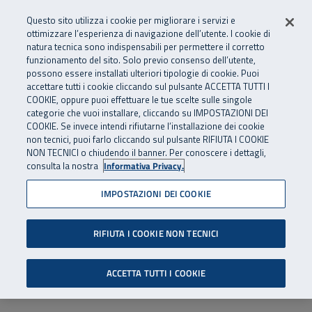
Numero Verde
800 810 810
.
Vai al menu principale
Vai al contenuto principale
Vai al Footer
Questo sito utilizza i cookie per migliorare i servizi e
Da cellulare e dall’estero
06 45539607
ottimizzare l’esperienza di navigazione dell’utente. I cookie di
natura tecnica sono indispensabili per permettere il corretto
funzionamento del sito. Solo previo consenso dell’utente,
Apri cerca
Apr
SuperAbile - il Contact Center Inail per il mondo della disabilità
possono essere installati ulteriori tipologie di cookie. Puoi
Navigazione principale
accettare tutti i cookie cliccando sul pulsante ACCETTA TUTTI I
COOKIE, oppure puoi effettuare le tue scelte sulle singole
categorie che vuoi installare, cliccando su IMPOSTAZIONI DEI
COOKIE. Se invece intendi rifiutarne l’installazione dei cookie
non tecnici, puoi farlo cliccando sul pulsante RIFIUTA I COOKIE
NON TECNICI o chiudendo il banner. Per conoscere i dettagli,
consulta la nostra
Informativa Privacy.
IMPOSTAZIONI DEI COOKIE
RIFIUTA I COOKIE NON TECNICI
ACCETTA TUTTI I COOKIE