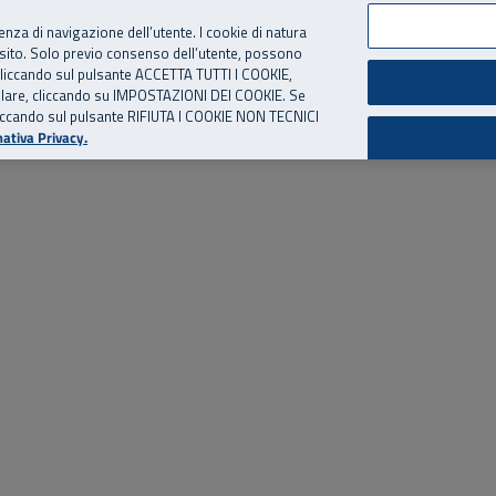
per te, chiamaci.
Numero Verde
800 810 810
.
Da cellulare e dall’estero
06 
ienza di navigazione dell’utente. I cookie di natura
 sito. Solo previo consenso dell’utente, possono
ie cliccando sul pulsante ACCETTA TUTTI I COOKIE,
ed eventi
Risorse utili
Supporto
tallare, cliccando su IMPOSTAZIONI DEI COOKIE. Se
o cliccando sul pulsante RIFIUTA I COOKIE NON TECNICI
ativa Privacy.