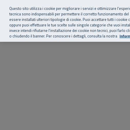
Siamo qui 
Vai al menu principale
Vai al contenuto principale
Vai al Footer
Questo sito utilizza i cookie per migliorare i servizi e ottimizzare l’esper
tecnica sono indispensabili per permettere il corretto funzionamento del
essere installati ulteriori tipologie di cookie. Puoi accettare tutti i cook
Home
Chi siamo
Storie, news 
SuperAbile - il Contact Center Inail per il mondo della disabilità
oppure puoi effettuare le tue scelte sulle singole categorie che vuoi ins
invece intendi rifiutarne l’installazione dei cookie non tecnici, puoi farl
o chiudendo il banner. Per conoscere i dettagli, consulta la nostra
Inform