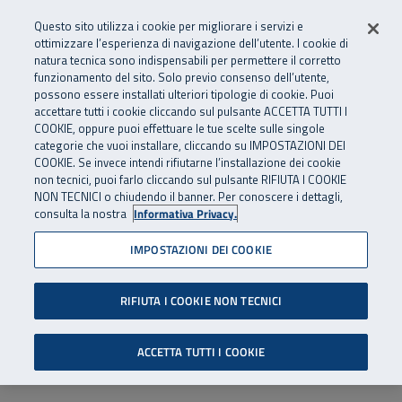
Numero Verde
800 810 810
.
Vai al menu principale
Vai al contenuto principale
Vai al Footer
Questo sito utilizza i cookie per migliorare i servizi e
Da cellulare e dall’estero
06 45539607
ottimizzare l’esperienza di navigazione dell’utente. I cookie di
natura tecnica sono indispensabili per permettere il corretto
funzionamento del sito. Solo previo consenso dell’utente,
Apri cerca
Apr
SuperAbile - il Contact Center Inail per il mondo della disabilità
possono essere installati ulteriori tipologie di cookie. Puoi
Navigazione principale
accettare tutti i cookie cliccando sul pulsante ACCETTA TUTTI I
COOKIE, oppure puoi effettuare le tue scelte sulle singole
categorie che vuoi installare, cliccando su IMPOSTAZIONI DEI
COOKIE. Se invece intendi rifiutarne l’installazione dei cookie
non tecnici, puoi farlo cliccando sul pulsante RIFIUTA I COOKIE
NON TECNICI o chiudendo il banner. Per conoscere i dettagli,
consulta la nostra
Informativa Privacy.
IMPOSTAZIONI DEI COOKIE
RIFIUTA I COOKIE NON TECNICI
ACCETTA TUTTI I COOKIE