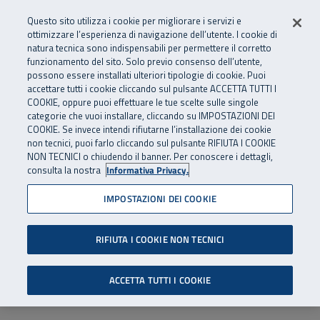
Numero Verde
800 810 810
.
Vai al menu principale
Vai al contenuto principale
Vai al Footer
Questo sito utilizza i cookie per migliorare i servizi e
Da cellulare e dall’estero
06 45539607
ottimizzare l’esperienza di navigazione dell’utente. I cookie di
natura tecnica sono indispensabili per permettere il corretto
funzionamento del sito. Solo previo consenso dell’utente,
Apri cerca
Apr
SuperAbile - il Contact Center Inail per il mondo della disabilità
possono essere installati ulteriori tipologie di cookie. Puoi
Navigazione principale
accettare tutti i cookie cliccando sul pulsante ACCETTA TUTTI I
COOKIE, oppure puoi effettuare le tue scelte sulle singole
categorie che vuoi installare, cliccando su IMPOSTAZIONI DEI
COOKIE. Se invece intendi rifiutarne l’installazione dei cookie
non tecnici, puoi farlo cliccando sul pulsante RIFIUTA I COOKIE
NON TECNICI o chiudendo il banner. Per conoscere i dettagli,
consulta la nostra
Informativa Privacy.
IMPOSTAZIONI DEI COOKIE
RIFIUTA I COOKIE NON TECNICI
ACCETTA TUTTI I COOKIE