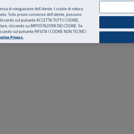
per te, chiamaci.
Numero Verde
800 810 810
.
Da cellulare e dall’estero
06 
ienza di navigazione dell’utente. I cookie di natura
 sito. Solo previo consenso dell’utente, possono
ie cliccando sul pulsante ACCETTA TUTTI I COOKIE,
ed eventi
Risorse utili
Supporto
tallare, cliccando su IMPOSTAZIONI DEI COOKIE. Se
o cliccando sul pulsante RIFIUTA I COOKIE NON TECNICI
ativa Privacy.