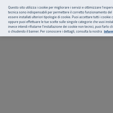
Siamo qui 
Vai al menu principale
Vai al contenuto principale
Vai al Footer
Questo sito utilizza i cookie per migliorare i servizi e ottimizzare l’esper
tecnica sono indispensabili per permettere il corretto funzionamento del
essere installati ulteriori tipologie di cookie. Puoi accettare tutti i cook
Home
Chi siamo
Storie, news 
SuperAbile - il Contact Center Inail per il mondo della disabilità
oppure puoi effettuare le tue scelte sulle singole categorie che vuoi ins
invece intendi rifiutarne l’installazione dei cookie non tecnici, puoi farl
o chiudendo il banner. Per conoscere i dettagli, consulta la nostra
Inform