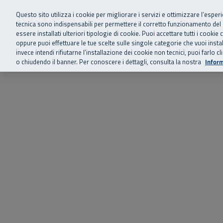
Siamo qui 
Vai al menu principale
Vai al contenuto principale
Vai al Footer
Questo sito utilizza i cookie per migliorare i servizi e ottimizzare l’esper
tecnica sono indispensabili per permettere il corretto funzionamento del
essere installati ulteriori tipologie di cookie. Puoi accettare tutti i cook
Home
Chi siamo
Storie, news 
SuperAbile - il Contact Center Inail per il mondo della disabilità
oppure puoi effettuare le tue scelte sulle singole categorie che vuoi ins
invece intendi rifiutarne l’installazione dei cookie non tecnici, puoi farl
o chiudendo il banner. Per conoscere i dettagli, consulta la nostra
Inform