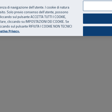
per te, chiamaci.
Numero Verde
800 810 810
.
Da cellulare e dall’estero
06 
ienza di navigazione dell’utente. I cookie di natura
 sito. Solo previo consenso dell’utente, possono
ie cliccando sul pulsante ACCETTA TUTTI I COOKIE,
ed eventi
Risorse utili
Supporto
tallare, cliccando su IMPOSTAZIONI DEI COOKIE. Se
o cliccando sul pulsante RIFIUTA I COOKIE NON TECNICI
ativa Privacy.