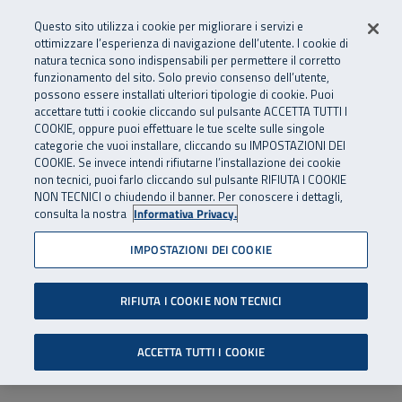
Numero Verde
800 810 810
.
Vai al menu principale
Vai al contenuto principale
Vai al Footer
Questo sito utilizza i cookie per migliorare i servizi e
Da cellulare e dall’estero
06 45539607
ottimizzare l’esperienza di navigazione dell’utente. I cookie di
natura tecnica sono indispensabili per permettere il corretto
funzionamento del sito. Solo previo consenso dell’utente,
Apri cerca
Apr
SuperAbile - il Contact Center Inail per il mondo della disabilità
possono essere installati ulteriori tipologie di cookie. Puoi
Navigazione principale
accettare tutti i cookie cliccando sul pulsante ACCETTA TUTTI I
COOKIE, oppure puoi effettuare le tue scelte sulle singole
categorie che vuoi installare, cliccando su IMPOSTAZIONI DEI
COOKIE. Se invece intendi rifiutarne l’installazione dei cookie
non tecnici, puoi farlo cliccando sul pulsante RIFIUTA I COOKIE
NON TECNICI o chiudendo il banner. Per conoscere i dettagli,
consulta la nostra
Informativa Privacy.
IMPOSTAZIONI DEI COOKIE
RIFIUTA I COOKIE NON TECNICI
ACCETTA TUTTI I COOKIE