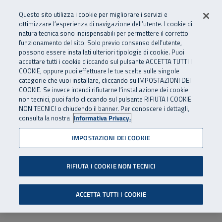
Numero Verde
800 810 810
.
Vai al menu principale
Vai al contenuto principale
Vai al Footer
Questo sito utilizza i cookie per migliorare i servizi e
Da cellulare e dall’estero
06 45539607
ottimizzare l’esperienza di navigazione dell’utente. I cookie di
natura tecnica sono indispensabili per permettere il corretto
funzionamento del sito. Solo previo consenso dell’utente,
Apri cerca
Apr
SuperAbile - il Contact Center Inail per il mondo della disabilità
possono essere installati ulteriori tipologie di cookie. Puoi
Navigazione principale
accettare tutti i cookie cliccando sul pulsante ACCETTA TUTTI I
COOKIE, oppure puoi effettuare le tue scelte sulle singole
categorie che vuoi installare, cliccando su IMPOSTAZIONI DEI
COOKIE. Se invece intendi rifiutarne l’installazione dei cookie
non tecnici, puoi farlo cliccando sul pulsante RIFIUTA I COOKIE
NON TECNICI o chiudendo il banner. Per conoscere i dettagli,
consulta la nostra
Informativa Privacy.
IMPOSTAZIONI DEI COOKIE
RIFIUTA I COOKIE NON TECNICI
ACCETTA TUTTI I COOKIE