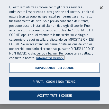
Numero Verde
800 810 810
.
Vai al menu principale
Vai al contenuto principale
Vai al Footer
Questo sito utilizza i cookie per migliorare i servizi e
Da cellulare e dall’estero
06 45539607
ottimizzare l’esperienza di navigazione dell’utente. I cookie di
natura tecnica sono indispensabili per permettere il corretto
funzionamento del sito. Solo previo consenso dell’utente,
Apri cerca
Apr
SuperAbile - il Contact Center Inail per il mondo della disabilità
possono essere installati ulteriori tipologie di cookie. Puoi
Navigazione principale
accettare tutti i cookie cliccando sul pulsante ACCETTA TUTTI I
COOKIE, oppure puoi effettuare le tue scelte sulle singole
categorie che vuoi installare, cliccando su IMPOSTAZIONI DEI
COOKIE. Se invece intendi rifiutarne l’installazione dei cookie
non tecnici, puoi farlo cliccando sul pulsante RIFIUTA I COOKIE
NON TECNICI o chiudendo il banner. Per conoscere i dettagli,
consulta la nostra
Informativa Privacy.
IMPOSTAZIONI DEI COOKIE
RIFIUTA I COOKIE NON TECNICI
ACCETTA TUTTI I COOKIE