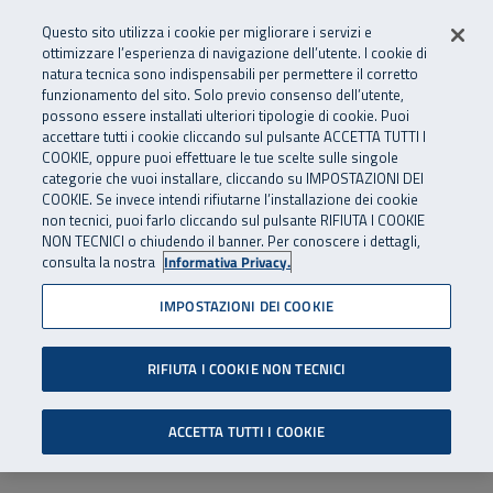
Numero Verde
800 810 810
.
Vai al menu principale
Vai al contenuto principale
Vai al Footer
Questo sito utilizza i cookie per migliorare i servizi e
Da cellulare e dall’estero
06 45539607
ottimizzare l’esperienza di navigazione dell’utente. I cookie di
natura tecnica sono indispensabili per permettere il corretto
funzionamento del sito. Solo previo consenso dell’utente,
Apri cerca
Apr
SuperAbile - il Contact Center Inail per il mondo della disabilità
possono essere installati ulteriori tipologie di cookie. Puoi
Navigazione principale
accettare tutti i cookie cliccando sul pulsante ACCETTA TUTTI I
COOKIE, oppure puoi effettuare le tue scelte sulle singole
categorie che vuoi installare, cliccando su IMPOSTAZIONI DEI
COOKIE. Se invece intendi rifiutarne l’installazione dei cookie
non tecnici, puoi farlo cliccando sul pulsante RIFIUTA I COOKIE
NON TECNICI o chiudendo il banner. Per conoscere i dettagli,
consulta la nostra
Informativa Privacy.
IMPOSTAZIONI DEI COOKIE
RIFIUTA I COOKIE NON TECNICI
ACCETTA TUTTI I COOKIE