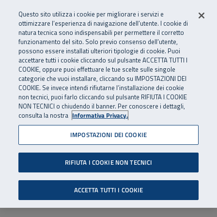
Numero Verde
800 810 810
.
Vai al menu principale
Vai al contenuto principale
Vai al Footer
Questo sito utilizza i cookie per migliorare i servizi e
Da cellulare e dall’estero
06 45539607
ottimizzare l’esperienza di navigazione dell’utente. I cookie di
natura tecnica sono indispensabili per permettere il corretto
funzionamento del sito. Solo previo consenso dell’utente,
Apri cerca
Apr
SuperAbile - il Contact Center Inail per il mondo della disabilità
possono essere installati ulteriori tipologie di cookie. Puoi
Navigazione principale
accettare tutti i cookie cliccando sul pulsante ACCETTA TUTTI I
COOKIE, oppure puoi effettuare le tue scelte sulle singole
categorie che vuoi installare, cliccando su IMPOSTAZIONI DEI
COOKIE. Se invece intendi rifiutarne l’installazione dei cookie
non tecnici, puoi farlo cliccando sul pulsante RIFIUTA I COOKIE
NON TECNICI o chiudendo il banner. Per conoscere i dettagli,
consulta la nostra
Informativa Privacy.
IMPOSTAZIONI DEI COOKIE
RIFIUTA I COOKIE NON TECNICI
ACCETTA TUTTI I COOKIE