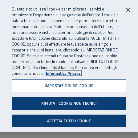
Numero Verde
800 810 810
.
Vai al menu principale
Vai al contenuto principale
Vai al Footer
Questo sito utilizza i cookie per migliorare i servizi e
Da cellulare e dall’estero
06 45539607
ottimizzare l’esperienza di navigazione dell’utente. I cookie di
natura tecnica sono indispensabili per permettere il corretto
funzionamento del sito. Solo previo consenso dell’utente,
Apri cerca
Apr
SuperAbile - il Contact Center Inail per il mondo della disabilità
possono essere installati ulteriori tipologie di cookie. Puoi
Navigazione principale
accettare tutti i cookie cliccando sul pulsante ACCETTA TUTTI I
COOKIE, oppure puoi effettuare le tue scelte sulle singole
categorie che vuoi installare, cliccando su IMPOSTAZIONI DEI
COOKIE. Se invece intendi rifiutarne l’installazione dei cookie
non tecnici, puoi farlo cliccando sul pulsante RIFIUTA I COOKIE
NON TECNICI o chiudendo il banner. Per conoscere i dettagli,
consulta la nostra
Informativa Privacy.
IMPOSTAZIONI DEI COOKIE
RIFIUTA I COOKIE NON TECNICI
ACCETTA TUTTI I COOKIE