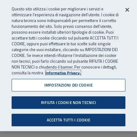
Numero Verde
800 810 810
.
Vai al menu principale
Vai al contenuto principale
Vai al Footer
Questo sito utilizza i cookie per migliorare i servizi e
Da cellulare e dall’estero
06 45539607
ottimizzare l’esperienza di navigazione dell’utente. I cookie di
natura tecnica sono indispensabili per permettere il corretto
funzionamento del sito. Solo previo consenso dell’utente,
Apri cerca
Apr
SuperAbile - il Contact Center Inail per il mondo della disabilità
possono essere installati ulteriori tipologie di cookie. Puoi
Navigazione principale
accettare tutti i cookie cliccando sul pulsante ACCETTA TUTTI I
COOKIE, oppure puoi effettuare le tue scelte sulle singole
categorie che vuoi installare, cliccando su IMPOSTAZIONI DEI
COOKIE. Se invece intendi rifiutarne l’installazione dei cookie
non tecnici, puoi farlo cliccando sul pulsante RIFIUTA I COOKIE
NON TECNICI o chiudendo il banner. Per conoscere i dettagli,
consulta la nostra
Informativa Privacy.
IMPOSTAZIONI DEI COOKIE
RIFIUTA I COOKIE NON TECNICI
ACCETTA TUTTI I COOKIE