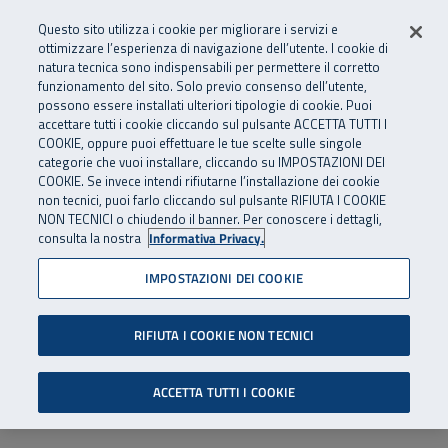
Numero Verde
800 810 810
.
Vai al menu principale
Vai al contenuto principale
Vai al Footer
Questo sito utilizza i cookie per migliorare i servizi e
Da cellulare e dall’estero
06 45539607
ottimizzare l’esperienza di navigazione dell’utente. I cookie di
natura tecnica sono indispensabili per permettere il corretto
funzionamento del sito. Solo previo consenso dell’utente,
Apri cerca
Apr
SuperAbile - il Contact Center Inail per il mondo della disabilità
possono essere installati ulteriori tipologie di cookie. Puoi
Navigazione principale
accettare tutti i cookie cliccando sul pulsante ACCETTA TUTTI I
COOKIE, oppure puoi effettuare le tue scelte sulle singole
categorie che vuoi installare, cliccando su IMPOSTAZIONI DEI
COOKIE. Se invece intendi rifiutarne l’installazione dei cookie
non tecnici, puoi farlo cliccando sul pulsante RIFIUTA I COOKIE
NON TECNICI o chiudendo il banner. Per conoscere i dettagli,
consulta la nostra
Informativa Privacy.
IMPOSTAZIONI DEI COOKIE
RIFIUTA I COOKIE NON TECNICI
ACCETTA TUTTI I COOKIE