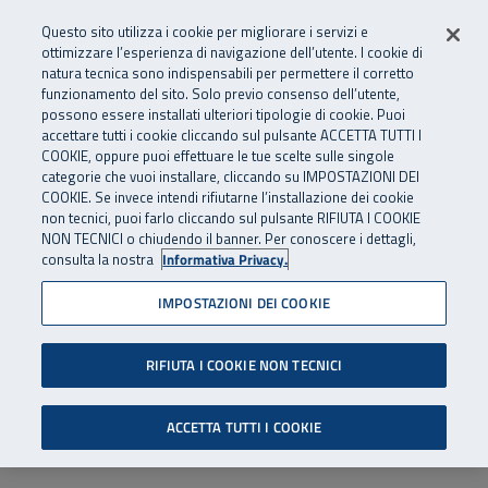
Numero Verde
800 810 810
.
Vai al menu principale
Vai al contenuto principale
Vai al Footer
Questo sito utilizza i cookie per migliorare i servizi e
Da cellulare e dall’estero
06 45539607
ottimizzare l’esperienza di navigazione dell’utente. I cookie di
natura tecnica sono indispensabili per permettere il corretto
funzionamento del sito. Solo previo consenso dell’utente,
Apri cerca
Apr
SuperAbile - il Contact Center Inail per il mondo della disabilità
possono essere installati ulteriori tipologie di cookie. Puoi
Navigazione principale
accettare tutti i cookie cliccando sul pulsante ACCETTA TUTTI I
COOKIE, oppure puoi effettuare le tue scelte sulle singole
categorie che vuoi installare, cliccando su IMPOSTAZIONI DEI
COOKIE. Se invece intendi rifiutarne l’installazione dei cookie
non tecnici, puoi farlo cliccando sul pulsante RIFIUTA I COOKIE
NON TECNICI o chiudendo il banner. Per conoscere i dettagli,
consulta la nostra
Informativa Privacy.
IMPOSTAZIONI DEI COOKIE
RIFIUTA I COOKIE NON TECNICI
ACCETTA TUTTI I COOKIE