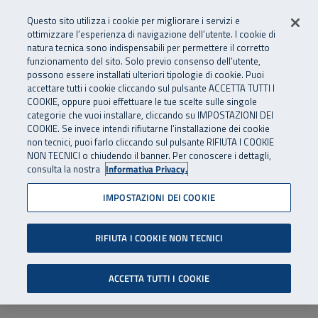
Numero Verde
800 810 810
.
Vai al menu principale
Vai al contenuto principale
Vai al Footer
Questo sito utilizza i cookie per migliorare i servizi e
Da cellulare e dall’estero
06 45539607
ottimizzare l’esperienza di navigazione dell’utente. I cookie di
natura tecnica sono indispensabili per permettere il corretto
funzionamento del sito. Solo previo consenso dell’utente,
Apri cerca
Apr
SuperAbile - il Contact Center Inail per il mondo della disabilità
possono essere installati ulteriori tipologie di cookie. Puoi
Navigazione principale
accettare tutti i cookie cliccando sul pulsante ACCETTA TUTTI I
COOKIE, oppure puoi effettuare le tue scelte sulle singole
categorie che vuoi installare, cliccando su IMPOSTAZIONI DEI
COOKIE. Se invece intendi rifiutarne l’installazione dei cookie
non tecnici, puoi farlo cliccando sul pulsante RIFIUTA I COOKIE
NON TECNICI o chiudendo il banner. Per conoscere i dettagli,
consulta la nostra
Informativa Privacy.
IMPOSTAZIONI DEI COOKIE
RIFIUTA I COOKIE NON TECNICI
ACCETTA TUTTI I COOKIE