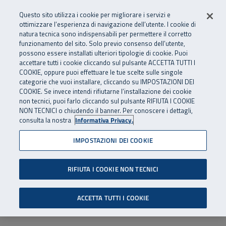
Numero Verde
800 810 810
.
Vai al menu principale
Vai al contenuto principale
Vai al Footer
Questo sito utilizza i cookie per migliorare i servizi e
Da cellulare e dall’estero
06 45539607
ottimizzare l’esperienza di navigazione dell’utente. I cookie di
natura tecnica sono indispensabili per permettere il corretto
funzionamento del sito. Solo previo consenso dell’utente,
Apri cerca
Apr
SuperAbile - il Contact Center Inail per il mondo della disabilità
possono essere installati ulteriori tipologie di cookie. Puoi
Navigazione principale
accettare tutti i cookie cliccando sul pulsante ACCETTA TUTTI I
COOKIE, oppure puoi effettuare le tue scelte sulle singole
categorie che vuoi installare, cliccando su IMPOSTAZIONI DEI
COOKIE. Se invece intendi rifiutarne l’installazione dei cookie
non tecnici, puoi farlo cliccando sul pulsante RIFIUTA I COOKIE
NON TECNICI o chiudendo il banner. Per conoscere i dettagli,
consulta la nostra
Informativa Privacy.
IMPOSTAZIONI DEI COOKIE
RIFIUTA I COOKIE NON TECNICI
ACCETTA TUTTI I COOKIE