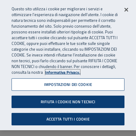
Numero Verde
800 810 810
.
Vai al menu principale
Vai al contenuto principale
Vai al Footer
Questo sito utilizza i cookie per migliorare i servizi e
Da cellulare e dall’estero
06 45539607
ottimizzare l’esperienza di navigazione dell’utente. I cookie di
natura tecnica sono indispensabili per permettere il corretto
funzionamento del sito. Solo previo consenso dell’utente,
Apri cerca
Apr
SuperAbile - il Contact Center Inail per il mondo della disabilità
possono essere installati ulteriori tipologie di cookie. Puoi
Navigazione principale
accettare tutti i cookie cliccando sul pulsante ACCETTA TUTTI I
COOKIE, oppure puoi effettuare le tue scelte sulle singole
categorie che vuoi installare, cliccando su IMPOSTAZIONI DEI
COOKIE. Se invece intendi rifiutarne l’installazione dei cookie
non tecnici, puoi farlo cliccando sul pulsante RIFIUTA I COOKIE
NON TECNICI o chiudendo il banner. Per conoscere i dettagli,
consulta la nostra
Informativa Privacy.
IMPOSTAZIONI DEI COOKIE
RIFIUTA I COOKIE NON TECNICI
ACCETTA TUTTI I COOKIE