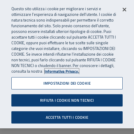
Numero Verde
800 810 810
.
Vai al menu principale
Vai al contenuto principale
Vai al Footer
Questo sito utilizza i cookie per migliorare i servizi e
Da cellulare e dall’estero
06 45539607
ottimizzare l’esperienza di navigazione dell’utente. I cookie di
natura tecnica sono indispensabili per permettere il corretto
funzionamento del sito. Solo previo consenso dell’utente,
Apri cerca
Apr
SuperAbile - il Contact Center Inail per il mondo della disabilità
possono essere installati ulteriori tipologie di cookie. Puoi
Navigazione principale
accettare tutti i cookie cliccando sul pulsante ACCETTA TUTTI I
COOKIE, oppure puoi effettuare le tue scelte sulle singole
categorie che vuoi installare, cliccando su IMPOSTAZIONI DEI
COOKIE. Se invece intendi rifiutarne l’installazione dei cookie
non tecnici, puoi farlo cliccando sul pulsante RIFIUTA I COOKIE
NON TECNICI o chiudendo il banner. Per conoscere i dettagli,
consulta la nostra
Informativa Privacy.
IMPOSTAZIONI DEI COOKIE
RIFIUTA I COOKIE NON TECNICI
ACCETTA TUTTI I COOKIE