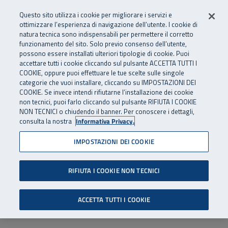
Numero Verde
800 810 810
.
Vai al menu principale
Vai al contenuto principale
Vai al Footer
Questo sito utilizza i cookie per migliorare i servizi e
Da cellulare e dall’estero
06 45539607
ottimizzare l’esperienza di navigazione dell’utente. I cookie di
natura tecnica sono indispensabili per permettere il corretto
funzionamento del sito. Solo previo consenso dell’utente,
Apri cerca
Apr
SuperAbile - il Contact Center Inail per il mondo della disabilità
possono essere installati ulteriori tipologie di cookie. Puoi
Navigazione principale
accettare tutti i cookie cliccando sul pulsante ACCETTA TUTTI I
COOKIE, oppure puoi effettuare le tue scelte sulle singole
categorie che vuoi installare, cliccando su IMPOSTAZIONI DEI
COOKIE. Se invece intendi rifiutarne l’installazione dei cookie
non tecnici, puoi farlo cliccando sul pulsante RIFIUTA I COOKIE
NON TECNICI o chiudendo il banner. Per conoscere i dettagli,
consulta la nostra
Informativa Privacy.
IMPOSTAZIONI DEI COOKIE
RIFIUTA I COOKIE NON TECNICI
ACCETTA TUTTI I COOKIE