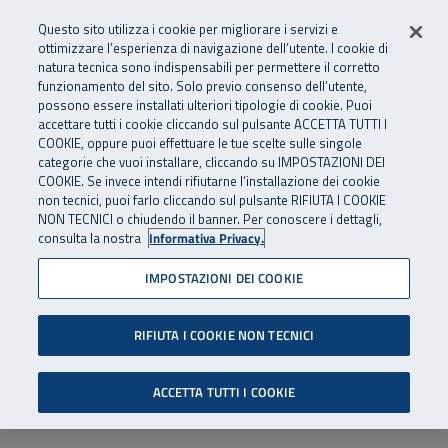
Numero Verde
800 810 810
.
Vai al menu principale
Vai al contenuto principale
Vai al Footer
Questo sito utilizza i cookie per migliorare i servizi e
Da cellulare e dall’estero
06 45539607
ottimizzare l’esperienza di navigazione dell’utente. I cookie di
natura tecnica sono indispensabili per permettere il corretto
funzionamento del sito. Solo previo consenso dell’utente,
Apri cerca
Apr
SuperAbile - il Contact Center Inail per il mondo della disabilità
possono essere installati ulteriori tipologie di cookie. Puoi
Navigazione principale
accettare tutti i cookie cliccando sul pulsante ACCETTA TUTTI I
COOKIE, oppure puoi effettuare le tue scelte sulle singole
categorie che vuoi installare, cliccando su IMPOSTAZIONI DEI
COOKIE. Se invece intendi rifiutarne l’installazione dei cookie
non tecnici, puoi farlo cliccando sul pulsante RIFIUTA I COOKIE
NON TECNICI o chiudendo il banner. Per conoscere i dettagli,
consulta la nostra
Informativa Privacy.
IMPOSTAZIONI DEI COOKIE
RIFIUTA I COOKIE NON TECNICI
ACCETTA TUTTI I COOKIE