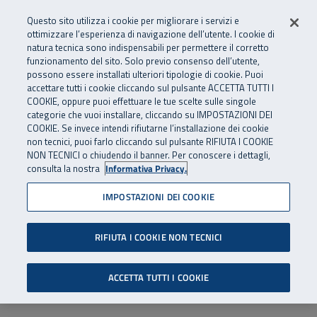
Numero Verde
800 810 810
.
Vai al menu principale
Vai al contenuto principale
Vai al Footer
Questo sito utilizza i cookie per migliorare i servizi e
Da cellulare e dall’estero
06 45539607
ottimizzare l’esperienza di navigazione dell’utente. I cookie di
natura tecnica sono indispensabili per permettere il corretto
funzionamento del sito. Solo previo consenso dell’utente,
Apri cerca
Apr
SuperAbile - il Contact Center Inail per il mondo della disabilità
possono essere installati ulteriori tipologie di cookie. Puoi
Navigazione principale
accettare tutti i cookie cliccando sul pulsante ACCETTA TUTTI I
COOKIE, oppure puoi effettuare le tue scelte sulle singole
categorie che vuoi installare, cliccando su IMPOSTAZIONI DEI
COOKIE. Se invece intendi rifiutarne l’installazione dei cookie
non tecnici, puoi farlo cliccando sul pulsante RIFIUTA I COOKIE
NON TECNICI o chiudendo il banner. Per conoscere i dettagli,
consulta la nostra
Informativa Privacy.
IMPOSTAZIONI DEI COOKIE
RIFIUTA I COOKIE NON TECNICI
ACCETTA TUTTI I COOKIE