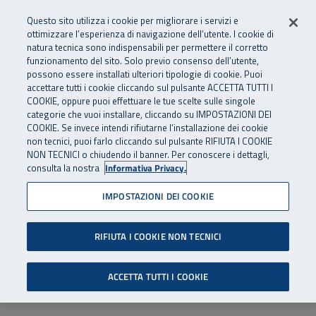
Numero Verde
800 810 810
.
Vai al menu principale
Vai al contenuto principale
Vai al Footer
Questo sito utilizza i cookie per migliorare i servizi e
Da cellulare e dall’estero
06 45539607
ottimizzare l’esperienza di navigazione dell’utente. I cookie di
natura tecnica sono indispensabili per permettere il corretto
funzionamento del sito. Solo previo consenso dell’utente,
Apri cerca
Apr
SuperAbile - il Contact Center Inail per il mondo della disabilità
possono essere installati ulteriori tipologie di cookie. Puoi
Navigazione principale
accettare tutti i cookie cliccando sul pulsante ACCETTA TUTTI I
COOKIE, oppure puoi effettuare le tue scelte sulle singole
categorie che vuoi installare, cliccando su IMPOSTAZIONI DEI
COOKIE. Se invece intendi rifiutarne l’installazione dei cookie
non tecnici, puoi farlo cliccando sul pulsante RIFIUTA I COOKIE
NON TECNICI o chiudendo il banner. Per conoscere i dettagli,
consulta la nostra
Informativa Privacy.
IMPOSTAZIONI DEI COOKIE
RIFIUTA I COOKIE NON TECNICI
ACCETTA TUTTI I COOKIE