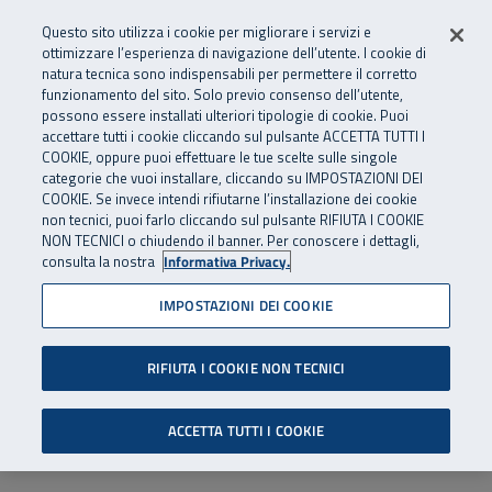
Numero Verde
800 810 810
.
Vai al menu principale
Vai al contenuto principale
Vai al Footer
Questo sito utilizza i cookie per migliorare i servizi e
Da cellulare e dall’estero
06 45539607
ottimizzare l’esperienza di navigazione dell’utente. I cookie di
natura tecnica sono indispensabili per permettere il corretto
funzionamento del sito. Solo previo consenso dell’utente,
Apri cerca
Apr
SuperAbile - il Contact Center Inail per il mondo della disabilità
possono essere installati ulteriori tipologie di cookie. Puoi
Navigazione principale
accettare tutti i cookie cliccando sul pulsante ACCETTA TUTTI I
COOKIE, oppure puoi effettuare le tue scelte sulle singole
categorie che vuoi installare, cliccando su IMPOSTAZIONI DEI
COOKIE. Se invece intendi rifiutarne l’installazione dei cookie
non tecnici, puoi farlo cliccando sul pulsante RIFIUTA I COOKIE
NON TECNICI o chiudendo il banner. Per conoscere i dettagli,
consulta la nostra
Informativa Privacy.
IMPOSTAZIONI DEI COOKIE
RIFIUTA I COOKIE NON TECNICI
ACCETTA TUTTI I COOKIE