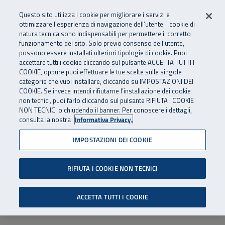
Numero Verde
800 810 810
.
Vai al menu principale
Vai al contenuto principale
Vai al Footer
Questo sito utilizza i cookie per migliorare i servizi e
Da cellulare e dall’estero
06 45539607
ottimizzare l’esperienza di navigazione dell’utente. I cookie di
natura tecnica sono indispensabili per permettere il corretto
funzionamento del sito. Solo previo consenso dell’utente,
Apri cerca
Apr
SuperAbile - il Contact Center Inail per il mondo della disabilità
possono essere installati ulteriori tipologie di cookie. Puoi
Navigazione principale
accettare tutti i cookie cliccando sul pulsante ACCETTA TUTTI I
COOKIE, oppure puoi effettuare le tue scelte sulle singole
categorie che vuoi installare, cliccando su IMPOSTAZIONI DEI
COOKIE. Se invece intendi rifiutarne l’installazione dei cookie
non tecnici, puoi farlo cliccando sul pulsante RIFIUTA I COOKIE
NON TECNICI o chiudendo il banner. Per conoscere i dettagli,
consulta la nostra
Informativa Privacy.
IMPOSTAZIONI DEI COOKIE
RIFIUTA I COOKIE NON TECNICI
ACCETTA TUTTI I COOKIE