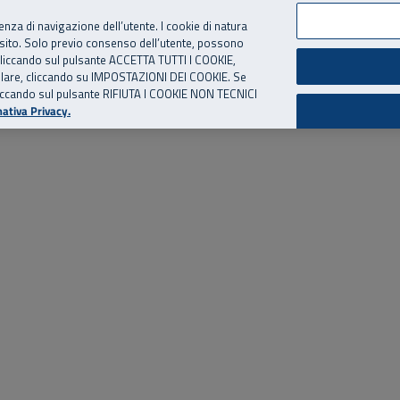
per te, chiamaci.
Numero Verde
800 810 810
.
Da cellulare e dall’estero
06 
ienza di navigazione dell’utente. I cookie di natura
 sito. Solo previo consenso dell’utente, possono
ie cliccando sul pulsante ACCETTA TUTTI I COOKIE,
ed eventi
Risorse utili
Supporto
tallare, cliccando su IMPOSTAZIONI DEI COOKIE. Se
o cliccando sul pulsante RIFIUTA I COOKIE NON TECNICI
ativa Privacy.