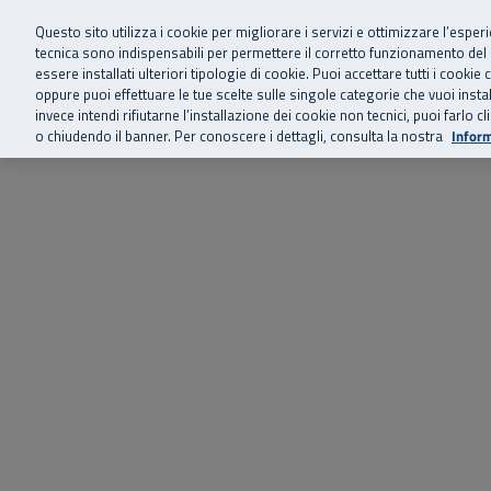
Siamo qui 
Vai al menu principale
Vai al contenuto principale
Vai al Footer
Questo sito utilizza i cookie per migliorare i servizi e ottimizzare l’esper
tecnica sono indispensabili per permettere il corretto funzionamento del
essere installati ulteriori tipologie di cookie. Puoi accettare tutti i cook
Home
Chi siamo
Storie, news 
SuperAbile - il Contact Center Inail per il mondo della disabilità
oppure puoi effettuare le tue scelte sulle singole categorie che vuoi ins
invece intendi rifiutarne l’installazione dei cookie non tecnici, puoi farl
o chiudendo il banner. Per conoscere i dettagli, consulta la nostra
Inform