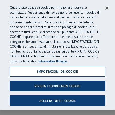
Numero Verde
800 810 810
.
Vai al menu principale
Vai al contenuto principale
Vai al Footer
Questo sito utilizza i cookie per migliorare i servizi e
Da cellulare e dall’estero
06 45539607
ottimizzare l’esperienza di navigazione dell’utente. I cookie di
natura tecnica sono indispensabili per permettere il corretto
funzionamento del sito. Solo previo consenso dell’utente,
Apri cerca
Apr
SuperAbile - il Contact Center Inail per il mondo della disabilità
possono essere installati ulteriori tipologie di cookie. Puoi
Navigazione principale
accettare tutti i cookie cliccando sul pulsante ACCETTA TUTTI I
COOKIE, oppure puoi effettuare le tue scelte sulle singole
categorie che vuoi installare, cliccando su IMPOSTAZIONI DEI
COOKIE. Se invece intendi rifiutarne l’installazione dei cookie
non tecnici, puoi farlo cliccando sul pulsante RIFIUTA I COOKIE
NON TECNICI o chiudendo il banner. Per conoscere i dettagli,
consulta la nostra
Informativa Privacy.
IMPOSTAZIONI DEI COOKIE
RIFIUTA I COOKIE NON TECNICI
ACCETTA TUTTI I COOKIE