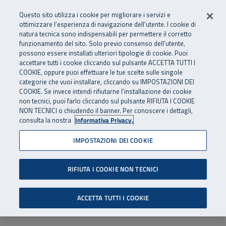
Numero Verde
800 810 810
.
Vai al menu principale
Vai al contenuto principale
Vai al Footer
Questo sito utilizza i cookie per migliorare i servizi e
Da cellulare e dall’estero
06 45539607
ottimizzare l’esperienza di navigazione dell’utente. I cookie di
natura tecnica sono indispensabili per permettere il corretto
funzionamento del sito. Solo previo consenso dell’utente,
Apri cerca
Apr
SuperAbile - il Contact Center Inail per il mondo della disabilità
possono essere installati ulteriori tipologie di cookie. Puoi
Navigazione principale
accettare tutti i cookie cliccando sul pulsante ACCETTA TUTTI I
COOKIE, oppure puoi effettuare le tue scelte sulle singole
categorie che vuoi installare, cliccando su IMPOSTAZIONI DEI
COOKIE. Se invece intendi rifiutarne l’installazione dei cookie
non tecnici, puoi farlo cliccando sul pulsante RIFIUTA I COOKIE
NON TECNICI o chiudendo il banner. Per conoscere i dettagli,
consulta la nostra
Informativa Privacy.
IMPOSTAZIONI DEI COOKIE
RIFIUTA I COOKIE NON TECNICI
ACCETTA TUTTI I COOKIE