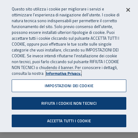
Numero Verde
800 810 810
.
Vai al menu principale
Vai al contenuto principale
Vai al Footer
Questo sito utilizza i cookie per migliorare i servizi e
Da cellulare e dall’estero
06 45539607
ottimizzare l’esperienza di navigazione dell’utente. I cookie di
natura tecnica sono indispensabili per permettere il corretto
funzionamento del sito. Solo previo consenso dell’utente,
Apri cerca
Apr
SuperAbile - il Contact Center Inail per il mondo della disabilità
possono essere installati ulteriori tipologie di cookie. Puoi
Navigazione principale
accettare tutti i cookie cliccando sul pulsante ACCETTA TUTTI I
COOKIE, oppure puoi effettuare le tue scelte sulle singole
categorie che vuoi installare, cliccando su IMPOSTAZIONI DEI
COOKIE. Se invece intendi rifiutarne l’installazione dei cookie
non tecnici, puoi farlo cliccando sul pulsante RIFIUTA I COOKIE
NON TECNICI o chiudendo il banner. Per conoscere i dettagli,
consulta la nostra
Informativa Privacy.
IMPOSTAZIONI DEI COOKIE
RIFIUTA I COOKIE NON TECNICI
ACCETTA TUTTI I COOKIE