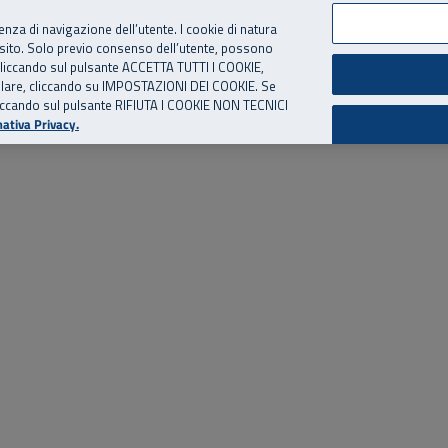
per te, chiamaci.
Numero Verde
800 810 810
.
Da cellulare e dall’estero
06 
ienza di navigazione dell’utente. I cookie di natura
 sito. Solo previo consenso dell’utente, possono
ie cliccando sul pulsante ACCETTA TUTTI I COOKIE,
ed eventi
Risorse utili
Supporto
tallare, cliccando su IMPOSTAZIONI DEI COOKIE. Se
o cliccando sul pulsante RIFIUTA I COOKIE NON TECNICI
ativa Privacy.