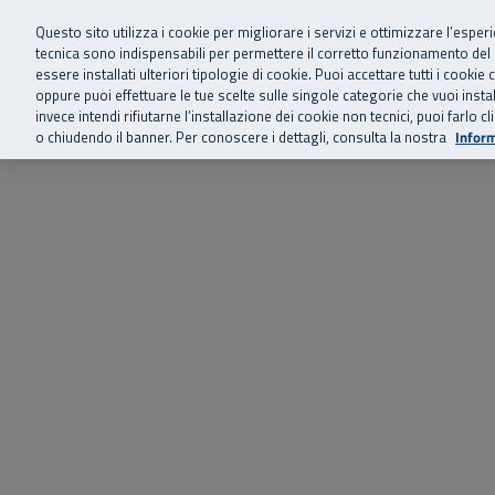
Siamo qui 
Vai al menu principale
Vai al contenuto principale
Vai al Footer
Questo sito utilizza i cookie per migliorare i servizi e ottimizzare l’esper
tecnica sono indispensabili per permettere il corretto funzionamento del
essere installati ulteriori tipologie di cookie. Puoi accettare tutti i cook
Home
Chi siamo
Storie, news 
SuperAbile - il Contact Center Inail per il mondo della disabilità
oppure puoi effettuare le tue scelte sulle singole categorie che vuoi ins
invece intendi rifiutarne l’installazione dei cookie non tecnici, puoi farl
o chiudendo il banner. Per conoscere i dettagli, consulta la nostra
Inform