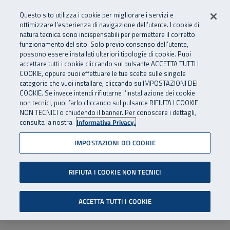
Numero Verde
800 810 810
.
Vai al menu principale
Vai al contenuto principale
Vai al Footer
Questo sito utilizza i cookie per migliorare i servizi e
Da cellulare e dall’estero
06 45539607
ottimizzare l’esperienza di navigazione dell’utente. I cookie di
natura tecnica sono indispensabili per permettere il corretto
funzionamento del sito. Solo previo consenso dell’utente,
Apri cerca
Apr
SuperAbile - il Contact Center Inail per il mondo della disabilità
possono essere installati ulteriori tipologie di cookie. Puoi
Navigazione principale
accettare tutti i cookie cliccando sul pulsante ACCETTA TUTTI I
COOKIE, oppure puoi effettuare le tue scelte sulle singole
categorie che vuoi installare, cliccando su IMPOSTAZIONI DEI
COOKIE. Se invece intendi rifiutarne l’installazione dei cookie
non tecnici, puoi farlo cliccando sul pulsante RIFIUTA I COOKIE
NON TECNICI o chiudendo il banner. Per conoscere i dettagli,
consulta la nostra
Informativa Privacy.
IMPOSTAZIONI DEI COOKIE
RIFIUTA I COOKIE NON TECNICI
ACCETTA TUTTI I COOKIE