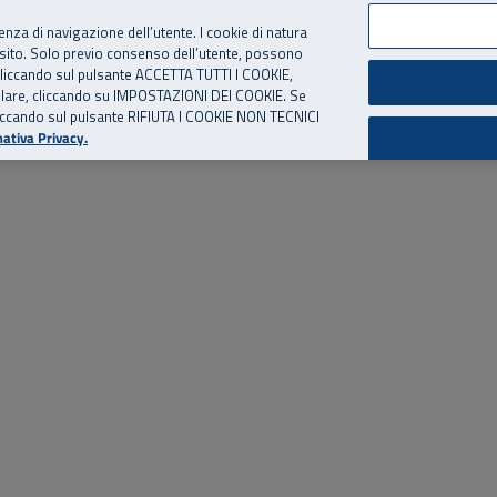
per te, chiamaci.
Numero Verde
800 810 810
.
Da cellulare e dall’estero
06 
ienza di navigazione dell’utente. I cookie di natura
 sito. Solo previo consenso dell’utente, possono
ie cliccando sul pulsante ACCETTA TUTTI I COOKIE,
ed eventi
Risorse utili
Supporto
tallare, cliccando su IMPOSTAZIONI DEI COOKIE. Se
o cliccando sul pulsante RIFIUTA I COOKIE NON TECNICI
ativa Privacy.