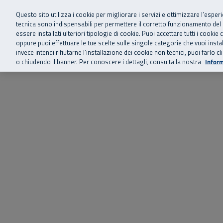
Siamo qui 
Vai al menu principale
Vai al contenuto principale
Vai al Footer
Questo sito utilizza i cookie per migliorare i servizi e ottimizzare l’esper
tecnica sono indispensabili per permettere il corretto funzionamento del
essere installati ulteriori tipologie di cookie. Puoi accettare tutti i cook
Home
Chi siamo
Storie, news 
SuperAbile - il Contact Center Inail per il mondo della disabilità
oppure puoi effettuare le tue scelte sulle singole categorie che vuoi ins
invece intendi rifiutarne l’installazione dei cookie non tecnici, puoi farl
o chiudendo il banner. Per conoscere i dettagli, consulta la nostra
Inform