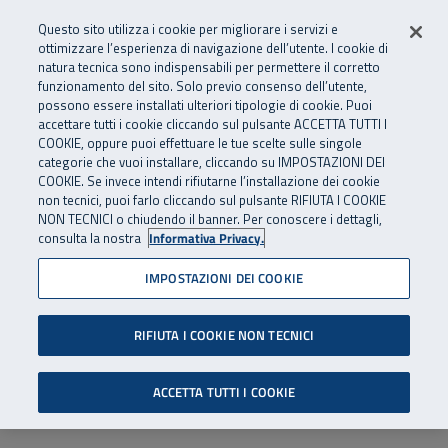
Numero Verde
800 810 810
.
Vai al menu principale
Vai al contenuto principale
Vai al Footer
Questo sito utilizza i cookie per migliorare i servizi e
Da cellulare e dall’estero
06 45539607
ottimizzare l’esperienza di navigazione dell’utente. I cookie di
natura tecnica sono indispensabili per permettere il corretto
funzionamento del sito. Solo previo consenso dell’utente,
Apri cerca
Apr
SuperAbile - il Contact Center Inail per il mondo della disabilità
possono essere installati ulteriori tipologie di cookie. Puoi
Navigazione principale
accettare tutti i cookie cliccando sul pulsante ACCETTA TUTTI I
COOKIE, oppure puoi effettuare le tue scelte sulle singole
categorie che vuoi installare, cliccando su IMPOSTAZIONI DEI
COOKIE. Se invece intendi rifiutarne l’installazione dei cookie
non tecnici, puoi farlo cliccando sul pulsante RIFIUTA I COOKIE
NON TECNICI o chiudendo il banner. Per conoscere i dettagli,
consulta la nostra
Informativa Privacy.
IMPOSTAZIONI DEI COOKIE
RIFIUTA I COOKIE NON TECNICI
ACCETTA TUTTI I COOKIE