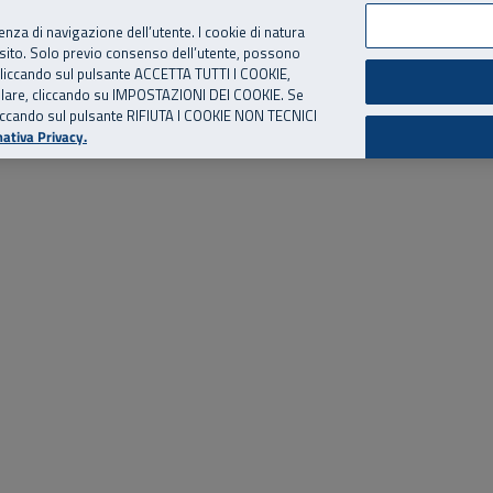
per te, chiamaci.
Numero Verde
800 810 810
.
Da cellulare e dall’estero
06 
ienza di navigazione dell’utente. I cookie di natura
 sito. Solo previo consenso dell’utente, possono
ie cliccando sul pulsante ACCETTA TUTTI I COOKIE,
ed eventi
Risorse utili
Supporto
tallare, cliccando su IMPOSTAZIONI DEI COOKIE. Se
o cliccando sul pulsante RIFIUTA I COOKIE NON TECNICI
ativa Privacy.