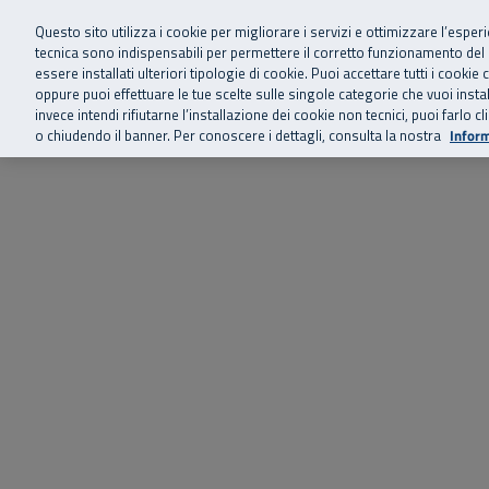
Siamo qui 
Vai al menu principale
Vai al contenuto principale
Vai al Footer
Questo sito utilizza i cookie per migliorare i servizi e ottimizzare l’esper
tecnica sono indispensabili per permettere il corretto funzionamento del
essere installati ulteriori tipologie di cookie. Puoi accettare tutti i cook
Home
Chi siamo
Storie, news 
SuperAbile - il Contact Center Inail per il mondo della disabilità
oppure puoi effettuare le tue scelte sulle singole categorie che vuoi ins
invece intendi rifiutarne l’installazione dei cookie non tecnici, puoi farl
o chiudendo il banner. Per conoscere i dettagli, consulta la nostra
Inform