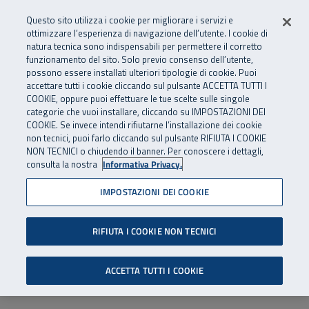
Numero Verde
800 810 810
.
Vai al menu principale
Vai al contenuto principale
Vai al Footer
Questo sito utilizza i cookie per migliorare i servizi e
Da cellulare e dall’estero
06 45539607
ottimizzare l’esperienza di navigazione dell’utente. I cookie di
natura tecnica sono indispensabili per permettere il corretto
funzionamento del sito. Solo previo consenso dell’utente,
Apri cerca
Apr
SuperAbile - il Contact Center Inail per il mondo della disabilità
possono essere installati ulteriori tipologie di cookie. Puoi
Navigazione principale
accettare tutti i cookie cliccando sul pulsante ACCETTA TUTTI I
COOKIE, oppure puoi effettuare le tue scelte sulle singole
categorie che vuoi installare, cliccando su IMPOSTAZIONI DEI
COOKIE. Se invece intendi rifiutarne l’installazione dei cookie
non tecnici, puoi farlo cliccando sul pulsante RIFIUTA I COOKIE
NON TECNICI o chiudendo il banner. Per conoscere i dettagli,
consulta la nostra
Informativa Privacy.
IMPOSTAZIONI DEI COOKIE
RIFIUTA I COOKIE NON TECNICI
ACCETTA TUTTI I COOKIE