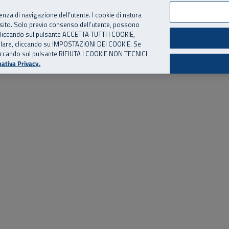
per te, chiamaci.
Numero Verde
800 810 810
.
Da cellulare e dall’estero
06 
ienza di navigazione dell’utente. I cookie di natura
 sito. Solo previo consenso dell’utente, possono
ie cliccando sul pulsante ACCETTA TUTTI I COOKIE,
ed eventi
Risorse utili
Supporto
tallare, cliccando su IMPOSTAZIONI DEI COOKIE. Se
o cliccando sul pulsante RIFIUTA I COOKIE NON TECNICI
ativa Privacy.