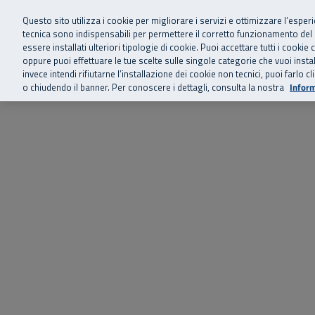
Siamo qui 
Vai al menu principale
Vai al contenuto principale
Vai al Footer
Questo sito utilizza i cookie per migliorare i servizi e ottimizzare l’esper
tecnica sono indispensabili per permettere il corretto funzionamento del
essere installati ulteriori tipologie di cookie. Puoi accettare tutti i cook
Home
Chi siamo
Storie, news 
SuperAbile - il Contact Center Inail per il mondo della disabilità
oppure puoi effettuare le tue scelte sulle singole categorie che vuoi ins
invece intendi rifiutarne l’installazione dei cookie non tecnici, puoi farl
o chiudendo il banner. Per conoscere i dettagli, consulta la nostra
Inform