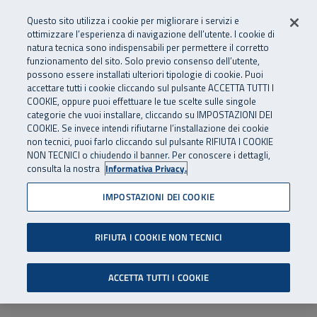
Numero Verde
800 810 810
.
Vai al menu principale
Vai al contenuto principale
Vai al Footer
Questo sito utilizza i cookie per migliorare i servizi e
Da cellulare e dall’estero
06 45539607
ottimizzare l’esperienza di navigazione dell’utente. I cookie di
natura tecnica sono indispensabili per permettere il corretto
funzionamento del sito. Solo previo consenso dell’utente,
Apri cerca
Apr
SuperAbile - il Contact Center Inail per il mondo della disabilità
possono essere installati ulteriori tipologie di cookie. Puoi
Navigazione principale
accettare tutti i cookie cliccando sul pulsante ACCETTA TUTTI I
COOKIE, oppure puoi effettuare le tue scelte sulle singole
categorie che vuoi installare, cliccando su IMPOSTAZIONI DEI
COOKIE. Se invece intendi rifiutarne l’installazione dei cookie
non tecnici, puoi farlo cliccando sul pulsante RIFIUTA I COOKIE
NON TECNICI o chiudendo il banner. Per conoscere i dettagli,
consulta la nostra
Informativa Privacy.
IMPOSTAZIONI DEI COOKIE
RIFIUTA I COOKIE NON TECNICI
ACCETTA TUTTI I COOKIE