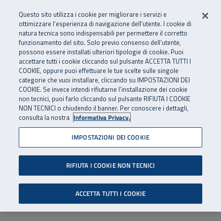
Numero Verde
800 810 810
.
Vai al menu principale
Vai al contenuto principale
Vai al Footer
Questo sito utilizza i cookie per migliorare i servizi e
Da cellulare e dall’estero
06 45539607
ottimizzare l’esperienza di navigazione dell’utente. I cookie di
natura tecnica sono indispensabili per permettere il corretto
funzionamento del sito. Solo previo consenso dell’utente,
Apri cerca
Apr
SuperAbile - il Contact Center Inail per il mondo della disabilità
possono essere installati ulteriori tipologie di cookie. Puoi
Navigazione principale
accettare tutti i cookie cliccando sul pulsante ACCETTA TUTTI I
COOKIE, oppure puoi effettuare le tue scelte sulle singole
categorie che vuoi installare, cliccando su IMPOSTAZIONI DEI
COOKIE. Se invece intendi rifiutarne l’installazione dei cookie
non tecnici, puoi farlo cliccando sul pulsante RIFIUTA I COOKIE
NON TECNICI o chiudendo il banner. Per conoscere i dettagli,
consulta la nostra
Informativa Privacy.
IMPOSTAZIONI DEI COOKIE
RIFIUTA I COOKIE NON TECNICI
ACCETTA TUTTI I COOKIE