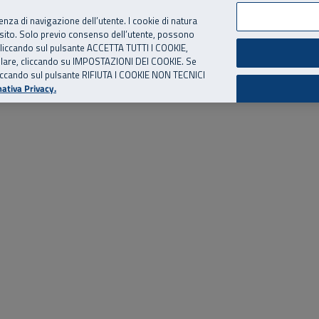
per te, chiamaci.
Numero Verde
800 810 810
.
Da cellulare e dall’estero
06 
ienza di navigazione dell’utente. I cookie di natura
 sito. Solo previo consenso dell’utente, possono
ie cliccando sul pulsante ACCETTA TUTTI I COOKIE,
ed eventi
Risorse utili
Supporto
tallare, cliccando su IMPOSTAZIONI DEI COOKIE. Se
o cliccando sul pulsante RIFIUTA I COOKIE NON TECNICI
ativa Privacy.