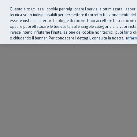
Siamo qui 
Vai al menu principale
Vai al contenuto principale
Vai al Footer
Questo sito utilizza i cookie per migliorare i servizi e ottimizzare l’esper
tecnica sono indispensabili per permettere il corretto funzionamento del
essere installati ulteriori tipologie di cookie. Puoi accettare tutti i cook
Home
Chi siamo
Storie, news 
SuperAbile - il Contact Center Inail per il mondo della disabilità
oppure puoi effettuare le tue scelte sulle singole categorie che vuoi ins
invece intendi rifiutarne l’installazione dei cookie non tecnici, puoi farl
o chiudendo il banner. Per conoscere i dettagli, consulta la nostra
Inform