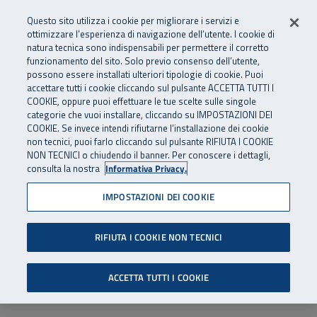
Numero Verde
800 810 810
.
Vai al menu principale
Vai al contenuto principale
Vai al Footer
Questo sito utilizza i cookie per migliorare i servizi e
Da cellulare e dall’estero
06 45539607
ottimizzare l’esperienza di navigazione dell’utente. I cookie di
natura tecnica sono indispensabili per permettere il corretto
funzionamento del sito. Solo previo consenso dell’utente,
Apri cerca
Apr
SuperAbile - il Contact Center Inail per il mondo della disabilità
possono essere installati ulteriori tipologie di cookie. Puoi
Navigazione principale
accettare tutti i cookie cliccando sul pulsante ACCETTA TUTTI I
COOKIE, oppure puoi effettuare le tue scelte sulle singole
categorie che vuoi installare, cliccando su IMPOSTAZIONI DEI
COOKIE. Se invece intendi rifiutarne l’installazione dei cookie
non tecnici, puoi farlo cliccando sul pulsante RIFIUTA I COOKIE
NON TECNICI o chiudendo il banner. Per conoscere i dettagli,
consulta la nostra
Informativa Privacy.
IMPOSTAZIONI DEI COOKIE
RIFIUTA I COOKIE NON TECNICI
ACCETTA TUTTI I COOKIE