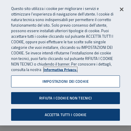
Numero Verde
800 810 810
.
Vai al menu principale
Vai al contenuto principale
Vai al Footer
Questo sito utilizza i cookie per migliorare i servizi e
Da cellulare e dall’estero
06 45539607
ottimizzare l’esperienza di navigazione dell’utente. I cookie di
natura tecnica sono indispensabili per permettere il corretto
funzionamento del sito. Solo previo consenso dell’utente,
Apri cerca
Apr
SuperAbile - il Contact Center Inail per il mondo della disabilità
possono essere installati ulteriori tipologie di cookie. Puoi
Navigazione principale
accettare tutti i cookie cliccando sul pulsante ACCETTA TUTTI I
COOKIE, oppure puoi effettuare le tue scelte sulle singole
categorie che vuoi installare, cliccando su IMPOSTAZIONI DEI
COOKIE. Se invece intendi rifiutarne l’installazione dei cookie
non tecnici, puoi farlo cliccando sul pulsante RIFIUTA I COOKIE
NON TECNICI o chiudendo il banner. Per conoscere i dettagli,
consulta la nostra
Informativa Privacy.
IMPOSTAZIONI DEI COOKIE
RIFIUTA I COOKIE NON TECNICI
ACCETTA TUTTI I COOKIE