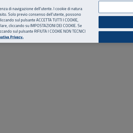
per te, chiamaci.
Numero Verde
800 810 810
.
Da cellulare e dall’estero
06 
ienza di navigazione dell’utente. I cookie di natura
 sito. Solo previo consenso dell’utente, possono
ie cliccando sul pulsante ACCETTA TUTTI I COOKIE,
ed eventi
Risorse utili
Supporto
tallare, cliccando su IMPOSTAZIONI DEI COOKIE. Se
o cliccando sul pulsante RIFIUTA I COOKIE NON TECNICI
ativa Privacy.