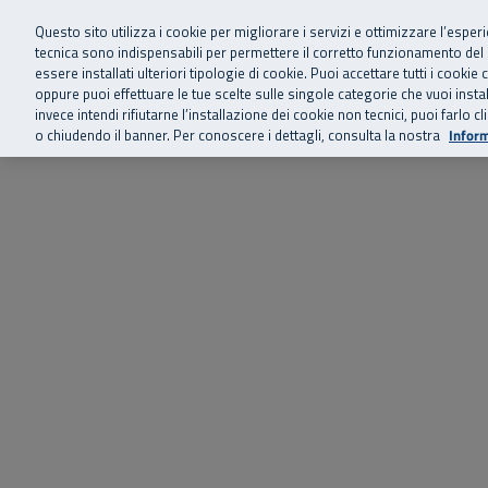
Siamo qui 
Vai al menu principale
Vai al contenuto principale
Vai al Footer
Questo sito utilizza i cookie per migliorare i servizi e ottimizzare l’esper
tecnica sono indispensabili per permettere il corretto funzionamento del
essere installati ulteriori tipologie di cookie. Puoi accettare tutti i cook
Home
Chi siamo
Storie, news 
SuperAbile - il Contact Center Inail per il mondo della disabilità
oppure puoi effettuare le tue scelte sulle singole categorie che vuoi ins
invece intendi rifiutarne l’installazione dei cookie non tecnici, puoi farl
o chiudendo il banner. Per conoscere i dettagli, consulta la nostra
Inform